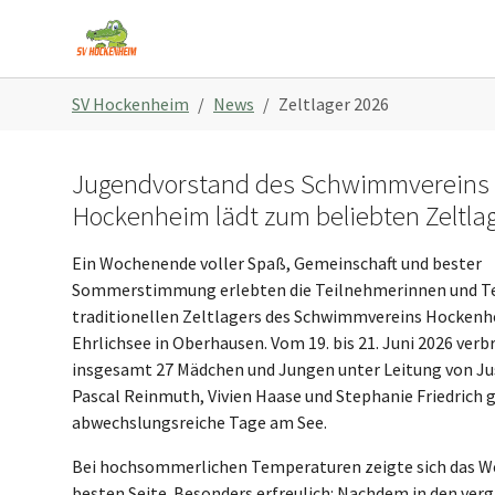
Skip to main content
Skip to page footer
You are here:
SV Hockenheim
News
Zeltlager 2026
Jugendvorstand des Schwimmvereins
Hockenheim lädt zum beliebten Zeltlag
Ein Wochenende voller Spaß, Gemeinschaft und bester
Sommerstimmung erlebten die Teilnehmerinnen und T
traditionellen Zeltlagers des Schwimmvereins Hocken
Ehrlichsee in Oberhausen. Vom 19. bis 21. Juni 2026 ver
insgesamt 27 Mädchen und Jungen unter Leitung von Jus
Pascal Reinmuth, Vivien Haase und Stephanie Friedric
abwechslungsreiche Tage am See.
Bei hochsommerlichen Temperaturen zeigte sich das We
besten Seite. Besonders erfreulich: Nachdem in den ve