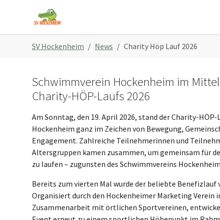
Skip to main content
Skip to page footer
You are here:
SV Hockenheim
News
Charity Höp Lauf 2026
Schwimmverein Hockenheim im Mittel
Charity-HÖP-Laufs 2026
Am Sonntag, den 19. April 2026, stand der Charity-HÖP-L
Hockenheim ganz im Zeichen von Bewegung, Gemeinsch
Engagement. Zahlreiche Teilnehmerinnen und Teilnehm
Altersgruppen kamen zusammen, um gemeinsam für de
zu laufen – zugunsten des Schwimmvereins Hockenheim
Bereits zum vierten Mal wurde der beliebte Benefizlauf 
Organisiert durch den Hockenheimer Marketing Verein i
Zusammenarbeit mit örtlichen Sportvereinen, entwickel
Event erneut zu einem sportlichen Höhepunkt im Rahm