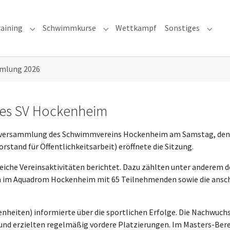
raining
Schwimmkurse
Wettkampf
Sonstiges
nu for "Der Verein"
Submenu for "Training"
Submenu for "Schwimmkurse"
Subme
mlung 2026
es SV Hockenheim
tversammlung des Schwimmvereins Hockenheim am Samstag, den 1
tand für Öffentlichkeitsarbeit) eröffnete die Sitzung.
lreiche Vereinsaktivitäten berichtet. Dazu zählten unter andere
en im Aquadrom Hockenheim mit 65 Teilnehmenden sowie die ansch
egenheiten) informierte über die sportlichen Erfolge. Die Nach
und erzielten regelmäßig vordere Platzierungen. Im Masters-Bere