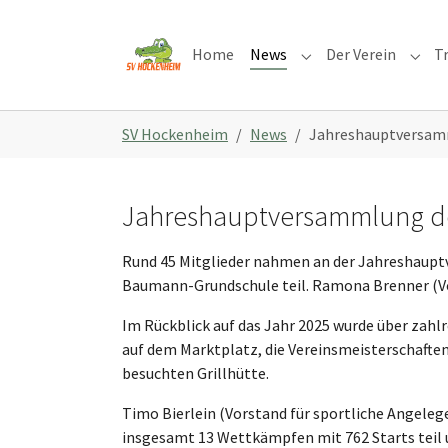
Skip to main content
Skip to page footer
Home
News
Der Verein
T
Submenu for "News"
Subme
You are here:
SV Hockenheim
News
Jahreshauptversam
Jahreshauptversammlung d
Rund 45 Mitglieder nahmen an der Jahreshaup
Baumann-Grundschule teil. Ramona Brenner (Vors
Im Rückblick auf das Jahr 2025 wurde über zah
auf dem Marktplatz, die Vereinsmeisterschaft
besuchten Grillhütte.
Timo Bierlein (Vorstand für sportliche Angel
insgesamt 13 Wettkämpfen mit 762 Starts teil 